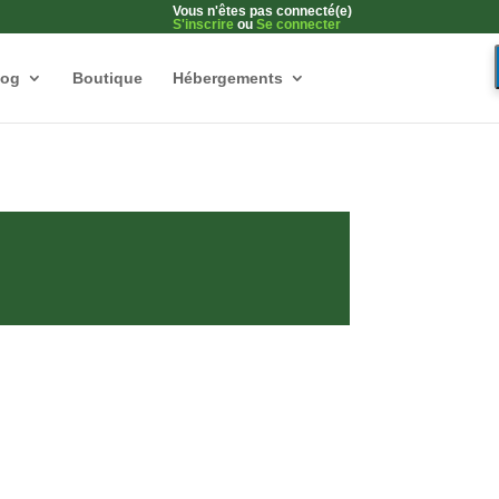
Vous n'êtes pas connecté(e)
S'inscrire
ou
Se connecter
log
Boutique
Hébergements