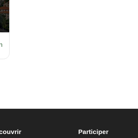
n
couvrir
Participer