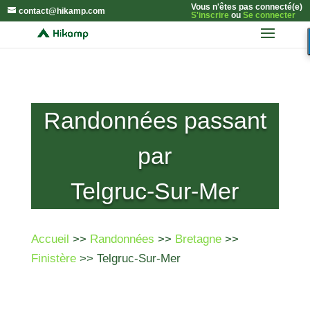
Vous n'êtes pas connecté(e)
contact@hikamp.com
S'inscrire
ou
Se connecter
Randonnées passant
par
Telgruc-Sur-Mer
Accueil
>>
Randonnées
>>
Bretagne
>>
Finistère
>> Telgruc-Sur-Mer