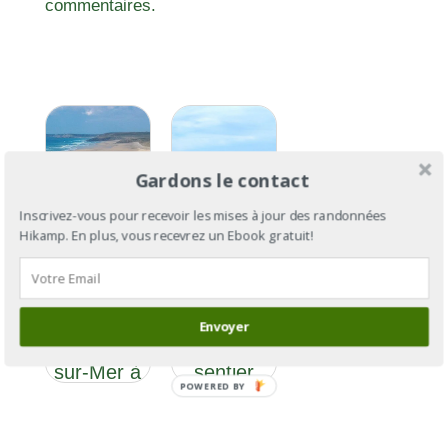
commentaires.
Gardons le contact
Inscrivez-vous pour recevoir les mises à jour des randonnées
Hikamp. En plus, vous recevrez un Ebook gratuit!
GR®34 :
GR®34
le tour de
section 11 :
la
de
Bretagne
Envoyer
Camaret-
par le
sur-Mer à
sentier
POWERED BY
Douarnenez
des
douaniers