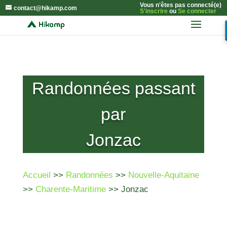
Vous n'êtes pas connecté(e)
contact@hikamp.com
S'inscrire
ou
Se connecter
Randonnées passant
par
Jonzac
Accueil
>>
Randonnées
>>
Nouvelle-Aquitaine
>>
Charente-Maritime
>> Jonzac