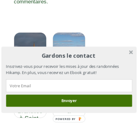
commentaires.
Gardons le contact
Inscrivez-vous pour recevoir les mises à jour des randonnées
Hikamp. En plus, vous recevrez un Ebook gratuit!
GR®655
et Via
GR®655
Turonensis
section 7 :
Envoyer
: de
de Saintes
Bruxelles
à
à Saint-
Bordeaux
POWERED BY
Palais