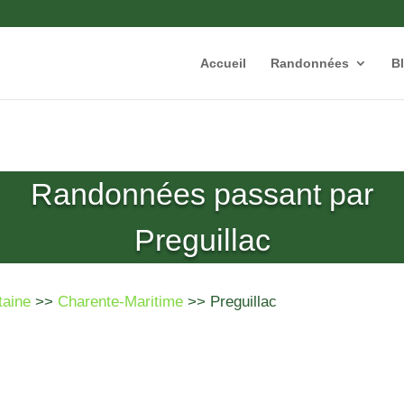
Accueil
Randonnées
B
Randonnées passant par
Preguillac
taine
>>
Charente-Maritime
>> Preguillac