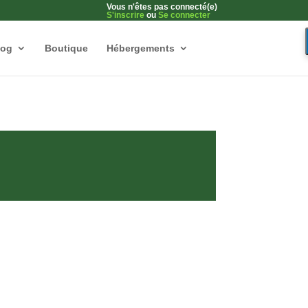
Vous n'êtes pas connecté(e)
S'inscrire
ou
Se connecter
log
Boutique
Hébergements