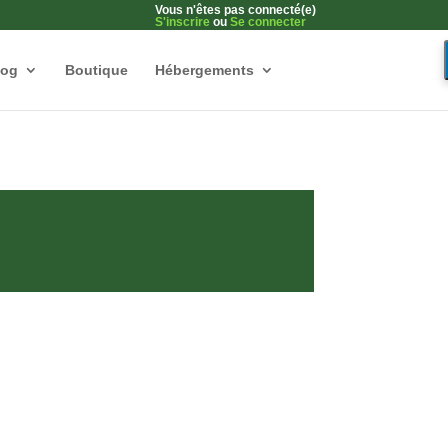
Vous n'êtes pas connecté(e)
S'inscrire
ou
Se connecter
log
Boutique
Hébergements