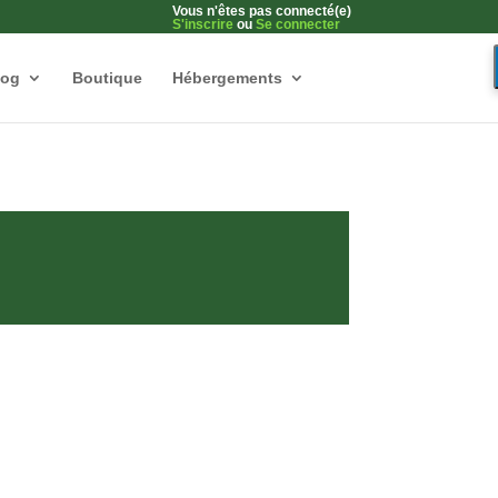
Vous n'êtes pas connecté(e)
S'inscrire
ou
Se connecter
log
Boutique
Hébergements