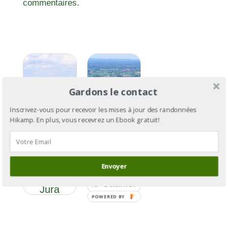
commentaires.
Gardons le contact
Inscrivez-vous pour recevoir les mises à jour des randonnées
Hikamp. En plus, vous recevrez un Ebook gratuit!
GR®59
GR®59 :
section 3 :
des
Envoyer
de Lons-
Vosges au
le-Saunier
Jura
à Culoz
POWERED BY