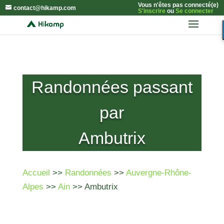
Vous n'êtes pas connecté(e)
contact@hikamp.com
S'inscrire
ou
Se connecter
Randonnées passant
par
Ambutrix
Accueil
>>
Randonnées
>>
Auvergne-Rhône-
Alpes
>>
Ain
>> Ambutrix