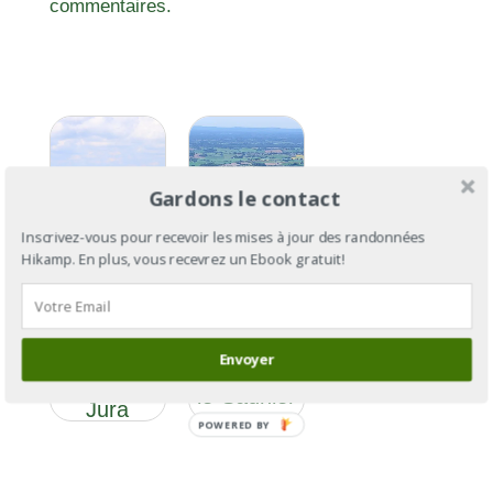
commentaires.
Gardons le contact
Inscrivez-vous pour recevoir les mises à jour des randonnées
Hikamp. En plus, vous recevrez un Ebook gratuit!
GR®59
GR®59 :
section 3 :
des
Envoyer
de Lons-
Vosges au
le-Saunier
Jura
à Culoz
POWERED BY