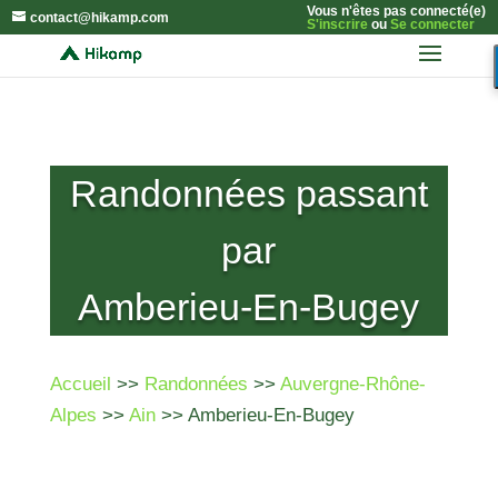
Vous n'êtes pas connecté(e)
contact@hikamp.com
S'inscrire
ou
Se connecter
Randonnées passant
par
Amberieu-En-Bugey
Accueil
>>
Randonnées
>>
Auvergne-Rhône-
Alpes
>>
Ain
>> Amberieu-En-Bugey