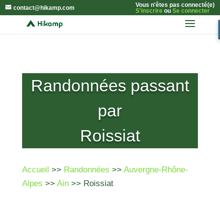
Vous n'êtes pas connecté(e)
contact@hikamp.com
S'inscrire
ou
Se connecter
Randonnées passant
par
Roissiat
Accueil
>>
Randonnées
>>
Auvergne-Rhône-
Alpes
>>
Ain
>> Roissiat