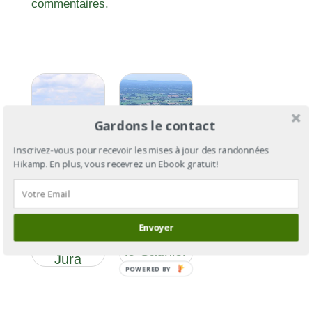
commentaires.
Gardons le contact
Inscrivez-vous pour recevoir les mises à jour des randonnées
Hikamp. En plus, vous recevrez un Ebook gratuit!
GR®59
GR®59 :
section 3 :
des
Envoyer
de Lons-
Vosges au
le-Saunier
Jura
à Culoz
POWERED BY