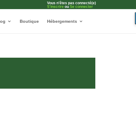
Vous n'êtes pas connecté(e)
S'inscrire
ou
Se connecter
log
Boutique
Hébergements