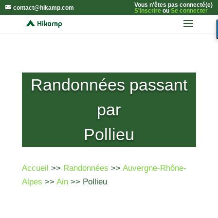
Vous n'êtes pas connecté(e)
contact@hikamp.com
S'inscrire
ou
Se connecter
Randonnées passant
par
Pollieu
Accueil
>>
Randonnées
>>
Auvergne-Rhône-
Alpes
>>
Ain
>> Pollieu