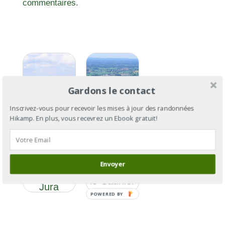
commentaires.
Gardons le contact
Inscrivez-vous pour recevoir les mises à jour des randonnées
Hikamp. En plus, vous recevrez un Ebook gratuit!
GR®59
GR®59 :
section 3 :
des
Envoyer
de Lons-
Vosges au
le-Saunier
Jura
à Culoz
POWERED BY