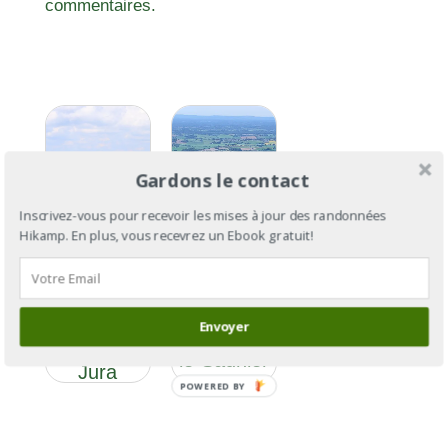
commentaires.
Gardons le contact
Inscrivez-vous pour recevoir les mises à jour des randonnées
Hikamp. En plus, vous recevrez un Ebook gratuit!
GR®59
GR®59 :
section 3 :
des
Envoyer
de Lons-
Vosges au
le-Saunier
Jura
à Culoz
POWERED BY