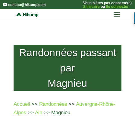
Vous n'êtes pas connecté(e)
contact@hikamp.com
S'inscrire
ou
Se connecter
Randonnées passant
par
Magnieu
Accueil
>>
Randonnées
>>
Auvergne-Rhône-
Alpes
>>
Ain
>> Magnieu